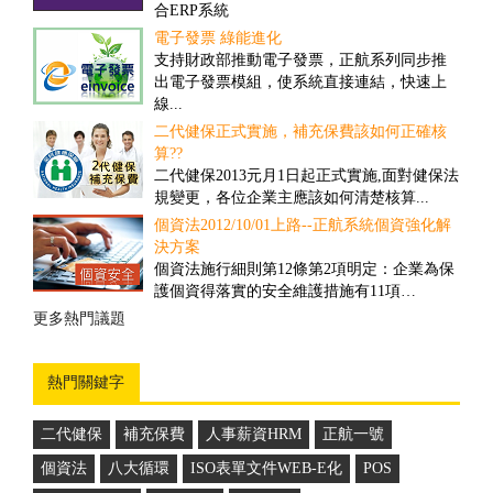
合ERP系統
的引入，可推動物流業的發展、加速物流業
的改革與創新...
電子發票 綠能進化
撿貨管理之解決方案
支持財政部推動電子發票，正航系列同步推
對一些客戶多、需求頻率高、送貨時間要求
出電子發票模組，使系統直接連結，快速上
高的公司而言，撿貨的速度和精確度往往具
線...
有決定性的重要性...
二代健保正式實施，補充保費該如何正確核
盤點管理之解決方案
算??
舊有的正航盤點流程雖然可提高效率，但卻
二代健保2013元月1日起正式實施,面對健保法
忽略經營面的問題，盤點人員在其中可以偷
規變更，各位企業主應該如何清楚核算...
工，因此易造成成本上的損失...
個資法2012/10/01上路--正航系統個資強化解
商品計算面積之管理解決方案
決方案
因應企業於商品管理需要以面積計算，來對
個資法施行細則第12條第2項明定：企業為保
其客戶報價並依此作為庫存的管理，所制定
護個資得落實的安全維護措施有11項…
的一套管理方案...
更多熱門議題
更多推薦案例
熱門關鍵字
二代健保
補充保費
人事薪資HRM
正航一號
個資法
八大循環
ISO表單文件WEB-E化
POS