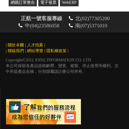
網購訂單整合
電子發票
WebERP
正航一號客服專線
北(02)77305200
中(04)23586058
南(07)5371010
|
關於卓爾
|
人才招募
|
|
聯絡我們
|
網站導覽
|
隱私權政策
|
©
Copyright
2012 JOIN2 INFORMATION CO,.LTD.
本公司保留各產品規格解釋、變更、複製、停止使用等權利。文
中所提產品名稱，分別隸屬該註冊公司所有。