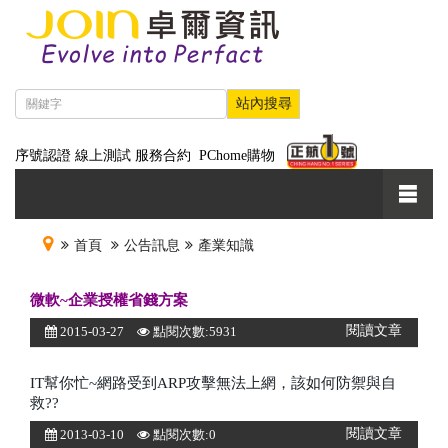
序號認證
線上測試
服務合約
PChome購物
首頁
公告訊息
產業知識
微軟~企業授權省錢方案
閱讀文章
2015-03-27
點閱次數:5931
IT幫你忙~網路受到ARP攻擊無法上網，該如何防禦與自
救??
閱讀文章
2013-03-10
點閱次數:0