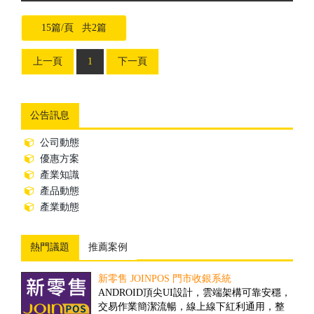
15篇/頁 共2篇
上一頁
1
下一頁
公告訊息
公司動態
優惠方案
產業知識
產品動態
產業動態
熱門議題
推薦案例
新零售 JOINPOS 門市收銀系統
倉儲物流業客製案例
ANDROID頂尖UI設計，雲端架構可靠安穩，
隨著全球經濟一體化的趨勢，現代物流將成
交易作業簡潔流暢，線上線下紅利通用，整
為未來經濟發展的重要產業。然而，ERP技術