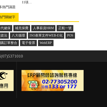
理，所制定的一套管理方案...
11項…
多熱門議題
多推薦案例
熱門關鍵字
二代健保
補充保費
人事薪資HRM
正航一號
個資法
八大循環
ISO表單文件WEB-E化
POS
網購訂單整合
電子發票
WebERP
(07)5371010