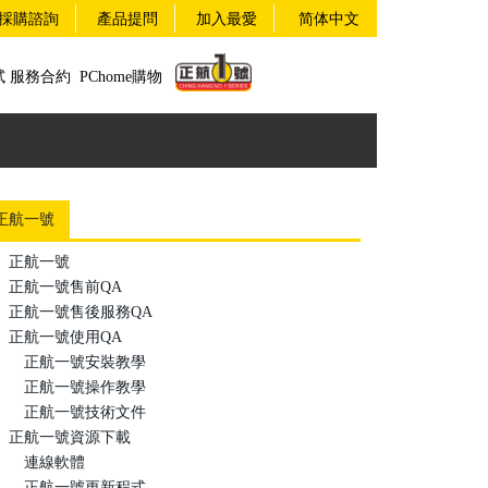
採購諮詢
產品提問
加入最愛
简体中文
試
服務合約
PChome購物
正航一號
正航一號
正航一號售前QA
正航一號售後服務QA
正航一號使用QA
正航一號安裝教學
正航一號操作教學
正航一號技術文件
正航一號資源下載
連線軟體
正航一號更新程式