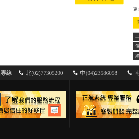
更
更
服專線
北(02)77305200
中(04)23586058
南