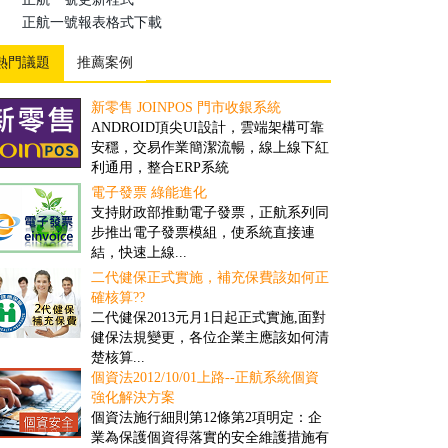
正航一號報表格式下載
熱門議題
推薦案例
新零售 JOINPOS 門市收銀系統
倉儲物流業客製案例
ANDROID頂尖UI設計，雲端架構可靠
隨著全球經濟一體化的趨勢，現代物流
安穩，交易作業簡潔流暢，線上線下紅
將成為未來經濟發展的重要產業。然
利通用，整合ERP系統
而，ERP技術的引入，可推動物流業的
發展、加速物流業的改革與創新...
電子發票 綠能進化
撿貨管理之解決方案
支持財政部推動電子發票，正航系列同
對一些客戶多、需求頻率高、送貨時間
步推出電子發票模組，使系統直接連
要求高的公司而言，撿貨的速度和精確
結，快速上線...
度往往具有決定性的重要性...
二代健保正式實施，補充保費該如何正
盤點管理之解決方案
確核算??
舊有的正航盤點流程雖然可提高效率，
二代健保2013元月1日起正式實施,面對
但卻忽略經營面的問題，盤點人員在其
健保法規變更，各位企業主應該如何清
中可以偷工，因此易造成成本上的損
楚核算...
失...
個資法2012/10/01上路--正航系統個資
商品計算面積之管理解決方案
強化解決方案
因應企業於商品管理需要以面積計算，
個資法施行細則第12條第2項明定：企
來對其客戶報價並依此作為庫存的管
業為保護個資得落實的安全維護措施有