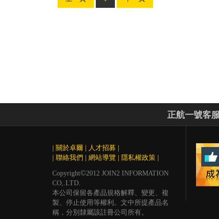
正航一號客
|
關於卓爾
|
人才招募
|
|
聯絡我們
|
網站導覽
|
隱私權政策
|
©
Copyright
2012 JOIN2 INFORMATION
CO,.LTD.
本公司保留各產品規格解釋、變更、複
製、停止使用等權利。文中所提產品名
稱，分別隸屬該註冊公司所有。