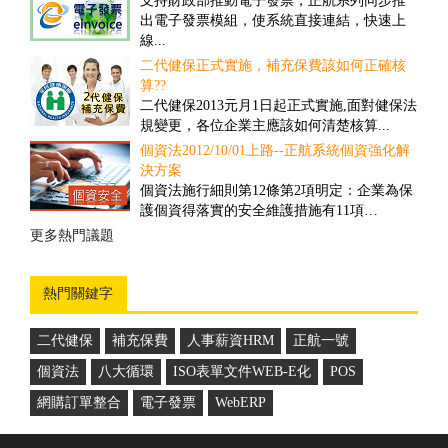
支持財政部推動電子發票，正航系列同步推
對一些客戶多、需求頻率高、送貨時間要求
出電子發票模組，使系統直接連結，快速上
高的公司而言，撿貨的速度和精確度往往具
線...
有決定性的重要性...
二代健保正式實施，補充保費該如何正確核
盤點管理之解決方案
算??
舊有的正航盤點流程雖然可提高效率，但卻
二代健保2013元月1日起正式實施,面對健保法
忽略經營面的問題，盤點人員在其中可以偷
規變更，各位企業主應該如何清楚核算...
工，因此易造成成本上的損失...
個資法2012/10/01上路--正航系統個資強化解
商品計算面積之管理解決方案
決方案
因應企業於商品管理需要以面積計算，來對
個資法施行細則第12條第2項明定：企業為保
其客戶報價並依此作為庫存的管理，所制定
護個資得落實的安全維護措施有11項…
的一套管理方案...
更多熱門議題
更多推薦案例
熱門關鍵字
二代健保
補充保費
人事薪資HRM
正航一號
個資法
八大循環
ISO表單文件WEB-E化
POS
網購訂單整合
電子發票
WebERP