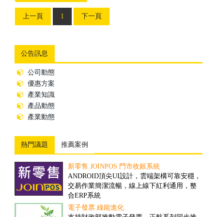
上一頁
1
下一頁
公告訊息
公司動態
優惠方案
產業知識
產品動態
產業動態
熱門議題
推薦案例
新零售 JOINPOS 門市收銀系統
倉儲物流業客製案例
ANDROID頂尖UI設計，雲端架構可靠安穩，
隨著全球經濟一體化的趨勢，現代物流將成
交易作業簡潔流暢，線上線下紅利通用，整
為未來經濟發展的重要產業。然而，ERP技術
合ERP系統
的引入，可推動物流業的發展、加速物流業
的改革與創新...
電子發票 綠能進化
撿貨管理之解決方案