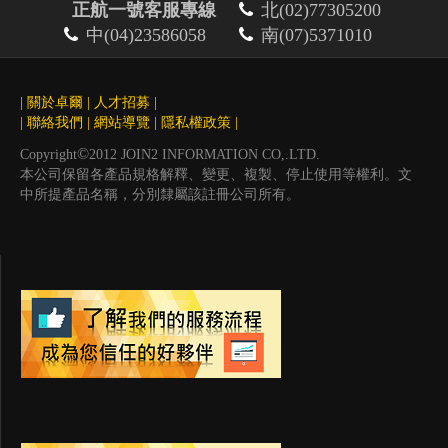
正航一號客服專線
北(02)77305200
中(04)23586058
南(07)5371010
|
關於卓爾
|
人才招募
|
|
聯絡我們
|
網站導覽
|
隱私權政策
|
©
Copyright
2012 JOIN2 INFORMATION CO,.LTD.
本公司保留各產品規格解釋、變更、複製、停止使用等權利。文
中所提產品名稱，分別隸屬該註冊公司所有。