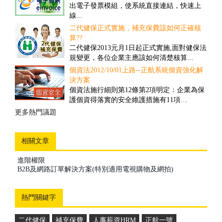
對一些客戶多、需求頻率高、送貨時間要求
出電子發票模組，使系統直接連結，快速上
高的公司而言，撿貨的速度和精確度往往具
線...
有決定性的重要性...
二代健保正式實施，補充保費該如何正確核
盤點管理之解決方案
算??
舊有的正航盤點流程雖然可提高效率，但卻
二代健保2013元月1日起正式實施,面對健保法
忽略經營面的問題，盤點人員在其中可以偷
規變更，各位企業主應該如何清楚核算...
工，因此易造成成本上的損失...
個資法2012/10/01上路--正航系統個資強化解
商品計算面積之管理解決方案
決方案
因應企業於商品管理需要以面積計算，來對
個資法施行細則第12條第2項明定：企業為保
其客戶報價並依此作為庫存的管理，所制定
護個資得落實的安全維護措施有11項…
的一套管理方案...
更多熱門議題
更多推薦案例
相關文章
進階權限
B2B及網路訂單解決方案(特別適用電視購物及網拍)
熱門關鍵字
二代健保
補充保費
人事薪資HRM
正航一號