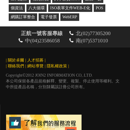
個資法
八大循環
ISO表單文件WEB-E化
POS
網購訂單整合
電子發票
WebERP
正航一號客服專線
北(02)77305200
中(04)23586058
南(07)5371010
|
關於卓爾
|
人才招募
|
|
聯絡我們
|
網站導覽
|
隱私權政策
|
©
Copyright
2012 JOIN2 INFORMATION CO,.LTD.
本公司保留各產品規格解釋、變更、複製、停止使用等權利。文
中所提產品名稱，分別隸屬該註冊公司所有。