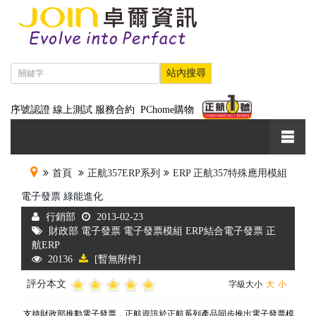
序號認證
線上測試
服務合約
PChome購物
首頁
正航357ERP系列
ERP 正航357特殊應用模組
電子發票 綠能進化
行銷部
2013-02-23
財政部 電子發票 電子發票模組 ERP結合電子發票 正
航ERP
20136
[暫無附件]
評分本文
字級大小
大
小
支持財政部推動電子發票，正航資訊於正航系列產品同步推出電子發票模