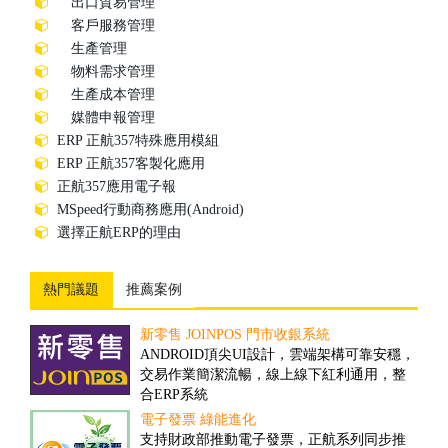
出口貿易管理
客戶服務管理
生產管理
物料需求管理
生產成本管理
媒體申報管理
ERP 正航357特殊應用模組
ERP 正航357客製化應用
正航357應用電子報
MSpeed行動商務應用(Android)
選擇正航ERP的理由
熱門議題
推薦案例
新零售 JOINPOS 門市收銀系統
倉儲物流業客製案例
ANDROID頂尖UI設計，雲端架構可靠安穩，
隨著全球經濟一體化的趨勢，現代物流將成
交易作業簡潔流暢，線上線下紅利通用，整
為未來經濟發展的重要產業。然而，ERP技術
合ERP系統
的引入，可推動物流業的發展、加速物流業
的改革與創新...
電子發票 綠能進化
撿貨管理之解決方案
支持財政部推動電子發票，正航系列同步推