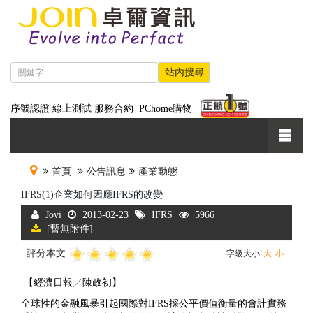
序號認證
線上測試
服務合約
PChome購物
首頁
公告訊息
產業動態
IFRS(1)企業如何因應IFRS的改變
Jovi
2013-02-23
IFRS
5966
[暫無附件]
評分本文
字級大小
大
小
【經濟日報╱陳政初】
全球性的金融風暴引起國際對IFRS採公平價值衡量的會計實務