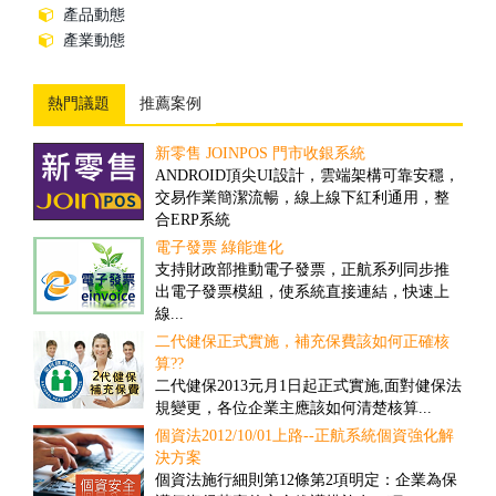
產品動態
產業動態
熱門議題
推薦案例
新零售 JOINPOS 門市收銀系統
倉儲物流業客製案例
ANDROID頂尖UI設計，雲端架構可靠安穩，
隨著全球經濟一體化的趨勢，現代物流將成
交易作業簡潔流暢，線上線下紅利通用，整
為未來經濟發展的重要產業。然而，ERP技術
合ERP系統
的引入，可推動物流業的發展、加速物流業
的改革與創新...
電子發票 綠能進化
撿貨管理之解決方案
支持財政部推動電子發票，正航系列同步推
對一些客戶多、需求頻率高、送貨時間要求
出電子發票模組，使系統直接連結，快速上
高的公司而言，撿貨的速度和精確度往往具
線...
有決定性的重要性...
二代健保正式實施，補充保費該如何正確核
盤點管理之解決方案
算??
舊有的正航盤點流程雖然可提高效率，但卻
二代健保2013元月1日起正式實施,面對健保法
忽略經營面的問題，盤點人員在其中可以偷
規變更，各位企業主應該如何清楚核算...
工，因此易造成成本上的損失...
個資法2012/10/01上路--正航系統個資強化解
商品計算面積之管理解決方案
決方案
因應企業於商品管理需要以面積計算，來對
個資法施行細則第12條第2項明定：企業為保