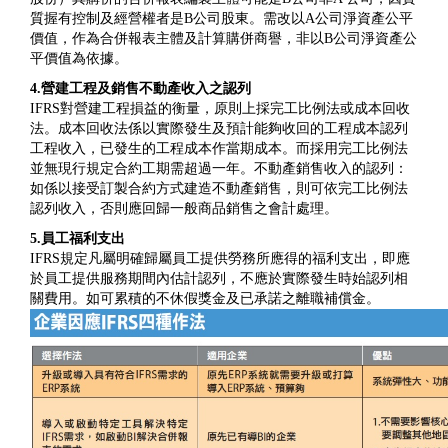
質握有控制及經營權者是B公司股東。需改以A公司淨資產公平
價值，作為合併報表主體及計算購併商譽，非以B公司淨資產公
平價值為依據。
4.營建工程及銷售不動產收入之認列
IFRS對營建工程損益的衡量，原則上採完工比例法或成本回收
法。成本回收法係以實際發生及預計能夠收回的工程成本認列
工程收入，已發生的工程成本作當期成本。而採用完工比例法
並無現行規定合約工期需超過一年。不動產銷售收入的認列：
如係以接受訂製合約方式建造不動產銷售，則可依完工比例法
認列收入，否則應回歸一般商品銷售之會計處理。
5.員工福利支出
IFRS規定凡屬明確歸屬員工提供勞務所應得的福利支出，即應
於員工提供服務期間內估計認列，不應於實際發生時始認列相
關費用。如可累積的不休假獎金及已承諾之離職補償金。