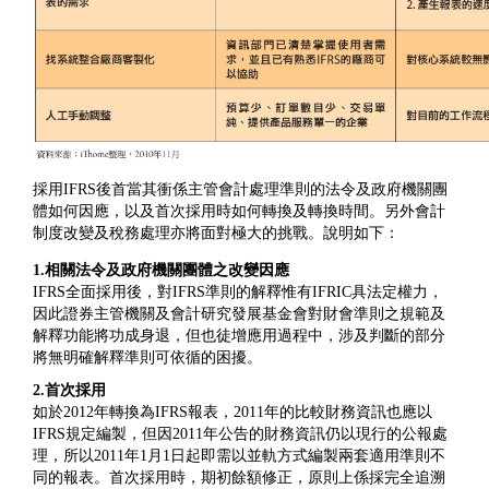
採用IFRS後首當其衝係主管會計處理準則的法令及政府機關團
體如何因應，以及首次採用時如何轉換及轉換時間。另外會計
制度改變及稅務處理亦將面對極大的挑戰。說明如下：
1.相關法令及政府機關團體之改變因應
IFRS全面採用後，對IFRS準則的解釋惟有IFRIC具法定權力，
因此證券主管機關及會計研究發展基金會對財會準則之規範及
解釋功能將功成身退，但也徒增應用過程中，涉及判斷的部分
將無明確解釋準則可依循的困擾。
2.首次採用
如於2012年轉換為IFRS報表，2011年的比較財務資訊也應以
IFRS規定編製，但因2011年公告的財務資訊仍以現行的公報處
理，所以2011年1月1日起即需以並軌方式編製兩套適用準則不
同的報表。首次採用時，期初餘額修正，原則上係採完全追溯