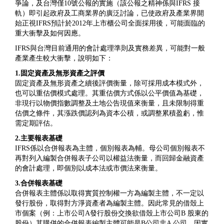
爭論，及台灣僅10號公報的實施（該公報之精神係與IFRS 接
軌）即引起政府及工商業界的廣泛討論，已使政府及產業界開
始正視IFRS預計於2012年上市櫃公司全面採用後，可能面臨的
重大衝擊及如何因應。
IFRS與台灣目前通用的會計處理準則及實務差異，可能對一般
產業產生較大衝擊，說明如下：
1.固定資產及無形資產之評價
固定資產及無形資產之續後評價衡量，除可採用成本模式外，
也可以重估價模式處理。其重估價方式係以公平價值為基礎，
非現行以物價指數調整及土地公告現值來衡量，且未限制得重
估價之條件，其漲跌價認列為資本公積，或調整累積盈虧，惟
需定期評估。
2.主要報表基礎
IFRS係以合併報表為主體，個別報表為輔。母公司個別報表不
再對列入編製合併報表子公司以權益法衡量，而回歸金融資產
的會計處理，即個別以成本法或市價法來衡量。
3.合併報表基礎
合併報表主體係以取得實質控制權一方為編製主體，不一定以
發行股份，取得對方淨資產者為編製主體。因此常見的借殼上
市個案（例：上市公司A發行股份交換欲借殼上市公司B 股東的
股份）其購併的合併報表編製主體可能是B公司非A 公司，因實