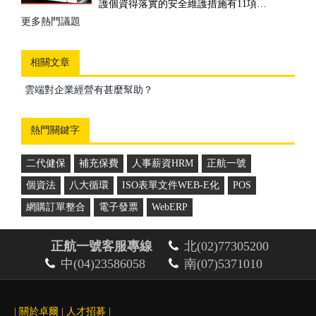
其客戶報價並依此作為庫存的管理，所制定
護個資得落實的安全維護措施有11項…
的一套管理方案...
更多熱門議題
更多推薦案例
相關文章
雲端對企業經營有甚麼幫助？
熱門關鍵字
二代健保
補充保費
人事薪資HRM
正航一號
個資法
八大循環
ISO表單文件WEB-E化
POS
網購訂單整合
電子發票
WebERP
正航一號客服專線
北(02)77305200
中(04)23586058
南(07)5371010
|
關於卓爾
|
人才招募
|