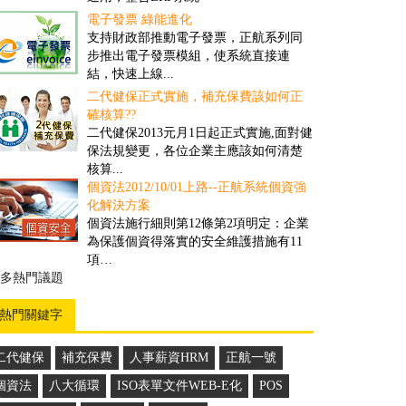
展、加速物流業的改革與創新...
電子發票 綠能進化
撿貨管理之解決方案
支持財政部推動電子發票，正航系列同
對一些客戶多、需求頻率高、送貨時間
步推出電子發票模組，使系統直接連
要求高的公司而言，撿貨的速度和精確
結，快速上線...
度往往具有決定性的重要性...
二代健保正式實施，補充保費該如何正
盤點管理之解決方案
確核算??
舊有的正航盤點流程雖然可提高效率，
二代健保2013元月1日起正式實施,面對健
但卻忽略經營面的問題，盤點人員在其
保法規變更，各位企業主應該如何清楚
中可以偷工，因此易造成成本上的損失...
核算...
個資法2012/10/01上路--正航系統個資強
商品計算面積之管理解決方案
化解決方案
因應企業於商品管理需要以面積計算，
個資法施行細則第12條第2項明定：企業
來對其客戶報價並依此作為庫存的管
為保護個資得落實的安全維護措施有11
理，所制定的一套管理方案...
項…
多推薦案例
多熱門議題
熱門關鍵字
二代健保
補充保費
人事薪資HRM
正航一號
個資法
八大循環
ISO表單文件WEB-E化
POS