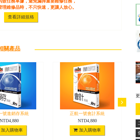
內嵌任務單據，避免漏掉重要維修任務，
管理
維修品時，不只快速，更讓人放心。
查看詳細規格
相關產品
更
更
一號進銷存系統
正航一號會計系統
NTD4,880
NTD4,880
加入購物車
加入購物車