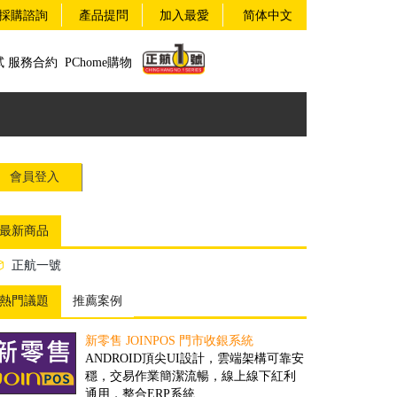
採購諮詢
產品提問
加入最愛
简体中文
試
服務合約
PChome購物
會員登入
最新商品
正航一號
熱門議題
推薦案例
新零售 JOINPOS 門市收銀系統
倉儲物流業客製案例
ANDROID頂尖UI設計，雲端架構可靠安
隨著全球經濟一體化的趨勢，現代物流
穩，交易作業簡潔流暢，線上線下紅利
將成為未來經濟發展的重要產業。然
通用，整合ERP系統
而，ERP技術的引入，可推動物流業的發