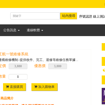
序號認證
線上測
公告訊息
連線軟體
正航一號維修系統
建構維修機制–提供收件、完工、退修等維修任務單據...
定價
優惠價
數量
直接購買
加入購物車
商品簡介
▋