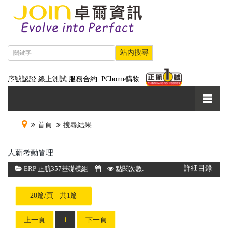
序號認證
線上測試
服務合約
PChome購物
首頁
搜尋結果
人薪考勤管理
詳細目錄
ERP 正航357基礎模組
點閱次數:
20篇/頁 共1篇
上一頁
1
下一頁