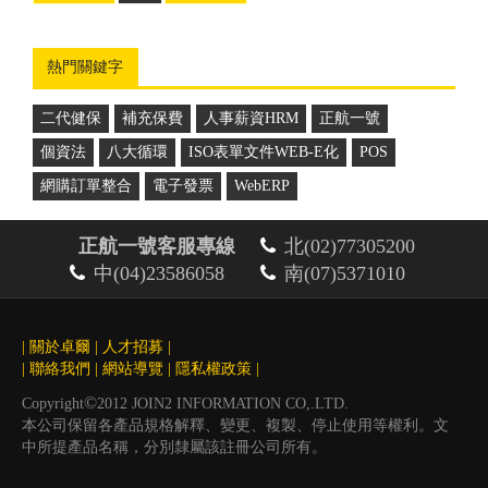
熱門關鍵字
二代健保
補充保費
人事薪資HRM
正航一號
個資法
八大循環
ISO表單文件WEB-E化
POS
網購訂單整合
電子發票
WebERP
正航一號客服專線
北(02)77305200
中(04)23586058
南(07)5371010
|
關於卓爾
|
人才招募
|
|
聯絡我們
|
網站導覽
|
隱私權政策
|
©
Copyright
2012 JOIN2 INFORMATION CO,.LTD.
本公司保留各產品規格解釋、變更、複製、停止使用等權利。文
中所提產品名稱，分別隸屬該註冊公司所有。