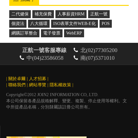
二代健保
補充保費
人事薪資HRM
正航一號
個資法
八大循環
ISO表單文件WEB-E化
POS
網購訂單整合
電子發票
WebERP
正航一號客服專線
北(02)77305200
中(04)23586058
南(07)5371010
|
關於卓爾
|
人才招募
|
|
聯絡我們
|
網站導覽
|
隱私權政策
|
©
Copyright
2012 JOIN2 INFORMATION CO,.LTD.
本公司保留各產品規格解釋、變更、複製、停止使用等權利。文
中所提產品名稱，分別隸屬該註冊公司所有。