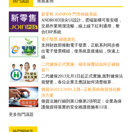
熱門議題
推薦案例
新零售 JOINPOS 門市收銀系統
倉儲物流業客製案例
ANDROID頂尖UI設計，雲端架構可靠安穩，
隨著全球經濟一體化的趨勢，現代物流將成
交易作業簡潔流暢，線上線下紅利通用，整
為未來經濟發展的重要產業。然而，ERP技術
合ERP系統
的引入，可推動物流業的發展、加速物流業
的改革與創新...
電子發票 綠能進化
撿貨管理之解決方案
支持財政部推動電子發票，正航系列同步推
對一些客戶多、需求頻率高、送貨時間要求
出電子發票模組，使系統直接連結，快速上
高的公司而言，撿貨的速度和精確度往往具
線...
有決定性的重要性...
二代健保正式實施，補充保費該如何正確核
盤點管理之解決方案
算??
舊有的正航盤點流程雖然可提高效率，但卻
二代健保2013元月1日起正式實施,面對健保法
忽略經營面的問題，盤點人員在其中可以偷
規變更，各位企業主應該如何清楚核算...
工，因此易造成成本上的損失...
個資法2012/10/01上路--正航系統個資強化解
商品計算面積之管理解決方案
決方案
因應企業於商品管理需要以面積計算，來對
個資法施行細則第12條第2項明定：企業為保
其客戶報價並依此作為庫存的管理，所制定
護個資得落實的安全維護措施有11項…
的一套管理方案...
更多熱門議題
更多推薦案例
熱門關鍵字