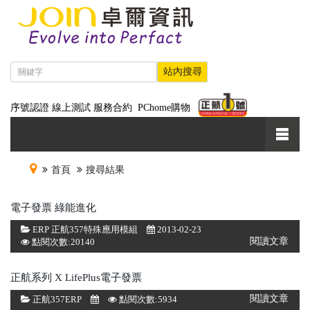
序號認證
線上測試
服務合約
PChome購物
首頁
搜尋結果
電子發票 綠能進化
ERP 正航357特殊應用模組
2013-02-23
閱讀文章
點閱次數:20140
正航系列 X LifePlus電子發票
閱讀文章
正航357ERP
點閱次數:5934