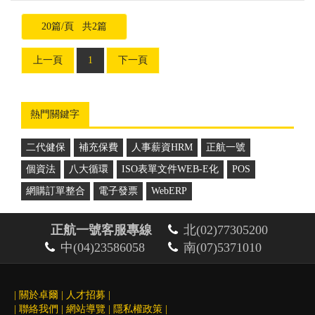
20篇/頁 共2篇
上一頁
1
下一頁
熱門關鍵字
二代健保
補充保費
人事薪資HRM
正航一號
個資法
八大循環
ISO表單文件WEB-E化
POS
網購訂單整合
電子發票
WebERP
正航一號客服專線
北(02)77305200
中(04)23586058
南(07)5371010
|
關於卓爾
|
人才招募
|
|
聯絡我們
|
網站導覽
|
隱私權政策
|