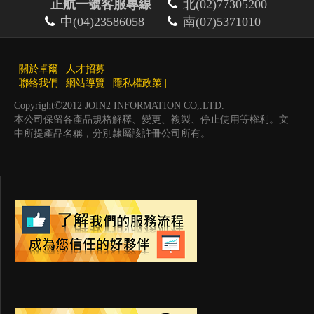
正航一號客服專線
北(02)77305200
中(04)23586058
南(07)5371010
|
關於卓爾
|
人才招募
|
|
聯絡我們
|
網站導覽
|
隱私權政策
|
©
Copyright
2012 JOIN2 INFORMATION CO,.LTD.
本公司保留各產品規格解釋、變更、複製、停止使用等權利。文
中所提產品名稱，分別隸屬該註冊公司所有。