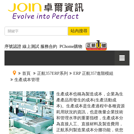
序號認證
線上測試
服務合約
PChome購物
首頁
正航357ERP系列
ERP 正航357進階模組
生產成本管理
生產成本也稱為製造成本，企業為生
產產品而發生的成本(生產活動成
本)。生產成本是生產過程中各種資源
耗用狀況的資訊，也是衡量企業技術
和管理水準的重要指標，生產成本分
為直接人工、直接材料及製造費用，
正航系列製造業成本分攤功能，依您