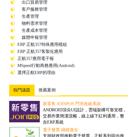
出口貿易管理
客戶服務管理
生產管理
物料需求管理
生產成本管理
媒體申報管理
ERP 正航357特殊應用模組
ERP 正航357客製化應用
正航357應用電子報
MSpeed行動商務應用(Android)
選擇正航ERP的理由
熱門議題
推薦案例
新零售 JOINPOS 門市收銀系統
倉儲物流業客製案例
ANDROID頂尖UI設計，雲端架構可靠安穩，
隨著全球經濟一體化的趨勢，現代物流將成
交易作業簡潔流暢，線上線下紅利通用，整
為未來經濟發展的重要產業。然而，ERP技術
合ERP系統
的引入，可推動物流業的發展、加速物流業
的改革與創新...
電子發票 綠能進化
撿貨管理之解決方案
支持財政部推動電子發票，正航系列同步推