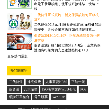
對一些客戶多、需求頻率高、送貨時間要求
出電子發票模組，使系統直接連結，快速上
高的公司而言，撿貨的速度和精確度往往具
線...
有決定性的重要性...
二代健保正式實施，補充保費該如何正確核
盤點管理之解決方案
算??
舊有的正航盤點流程雖然可提高效率，但卻
二代健保2013元月1日起正式實施,面對健保法
忽略經營面的問題，盤點人員在其中可以偷
規變更，各位企業主應該如何清楚核算...
工，因此易造成成本上的損失...
個資法2012/10/01上路--正航系統個資強化解
商品計算面積之管理解決方案
決方案
因應企業於商品管理需要以面積計算，來對
個資法施行細則第12條第2項明定：企業為保
其客戶報價並依此作為庫存的管理，所制定
護個資得落實的安全維護措施有11項…
的一套管理方案...
更多熱門議題
更多推薦案例
熱門關鍵字
二代健保
補充保費
人事薪資HRM
正航一號
個資法
八大循環
ISO表單文件WEB-E化
POS
網購訂單整合
電子發票
WebERP