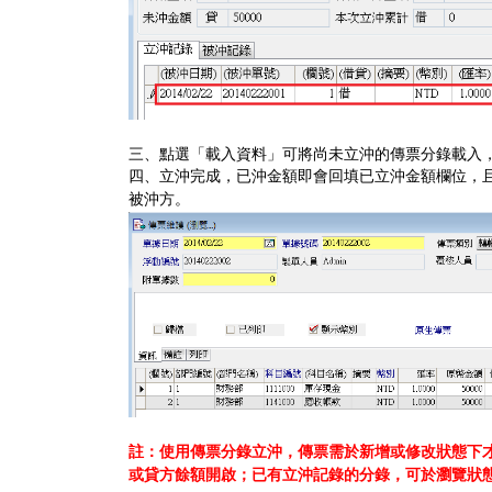
三、點選「載入資料」可將尚未立沖的傳票分錄載入
四、立沖完成，已沖金額即會回填已立沖金額欄位，且
被沖方。
註：使用傳票分錄立沖，傳票需於新增或修改狀態下
或貸方餘額開啟；已有立沖記錄的分錄，可於瀏覽狀