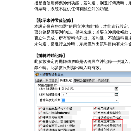
指是否使用傳票沖銷功能，若勾選，則登打傳票時，
傳票時，系統不提供任何有關立沖的功能。
【顯示未沖零值記錄】
本設定僅在您勾選"使用立沖功能"時，才能進行設定
票分錄是否要列印出。舉例來說；若要立沖應收帳款
否立沖完成，所有資料均列出。若勾選，不論該科目
未勾選，當進行立沖時，系統僅列出該科目尚有未沖
【拋轉沖銷記錄】
此參數決定再拋轉傳票時是否將具立沖記錄一併拋入
錄不轉。此參數只對拋出轉入時有效。