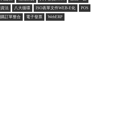
個資法
八大循環
ISO表單文件WEB-E化
POS
網購訂單整合
電子發票
WebERP