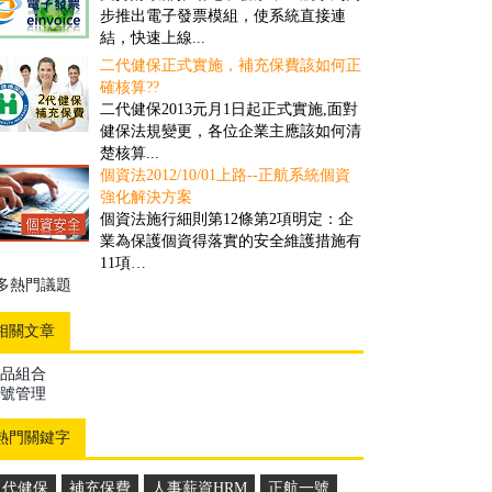
對一些客戶多、需求頻率高、送貨時間
步推出電子發票模組，使系統直接連
要求高的公司而言，撿貨的速度和精確
結，快速上線...
度往往具有決定性的重要性...
二代健保正式實施，補充保費該如何正
盤點管理之解決方案
確核算??
舊有的正航盤點流程雖然可提高效率，
二代健保2013元月1日起正式實施,面對
但卻忽略經營面的問題，盤點人員在其
健保法規變更，各位企業主應該如何清
中可以偷工，因此易造成成本上的損
楚核算...
失...
個資法2012/10/01上路--正航系統個資
商品計算面積之管理解決方案
強化解決方案
因應企業於商品管理需要以面積計算，
個資法施行細則第12條第2項明定：企
來對其客戶報價並依此作為庫存的管
業為保護個資得落實的安全維護措施有
理，所制定的一套管理方案...
11項…
多熱門議題
多推薦案例
相關文章
品組合
號管理
熱門關鍵字
二代健保
補充保費
人事薪資HRM
正航一號