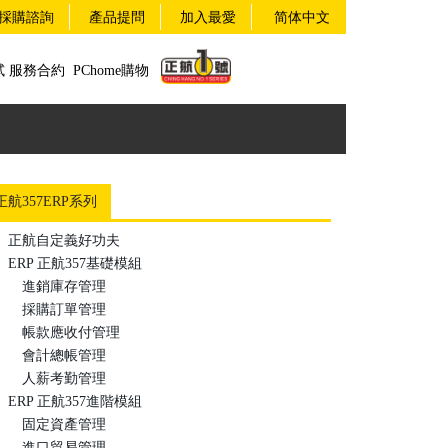
採購諮詢
產品提問
加入最愛
简体中文
試
服務合約
PChome購物
正航357ERP系列
正航自定義好功夫
ERP 正航357基礎模組
進銷庫存管理
採購訂單管理
帳款應收付管理
會計總帳管理
人薪考勤管理
ERP 正航357進階模組
固定資產管理
進口貿易管理