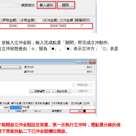
，並輸入立沖金額，輸入完成點選「關閉」即完成立沖動作。
立沖狀態會由「⊙」變為「■」，「■」表示立沖方；「□」表是
才能開啟立沖金額設定視窗。第一次執行立沖時，需點選分錄的借
態下滑鼠快點二下已沖金額欄位開啟。