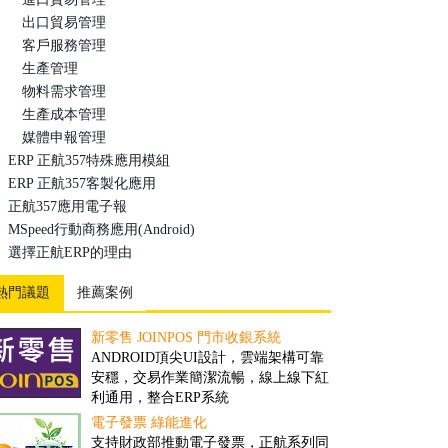
出口貿易管理
客戶服務管理
生產管理
物料需求管理
生產成本管理
媒體申報管理
ERP 正航357特殊應用模組
ERP 正航357客製化應用
正航357應用電子報
MSpeed行動商務應用(Android)
選擇正航ERP的理由
熱門議題
推薦案例
新零售 JOINPOS 門市收銀系統
倉儲物流業客製案例
ANDROID頂尖UI設計，雲端架構可靠
隨著全球經濟一體化的趨勢，現代物流
安穩，交易作業簡潔流暢，線上線下紅
將成為未來經濟發展的重要產業。然
利通用，整合ERP系統
而，ERP技術的引入，可推動物流業的
發展、加速物流業的改革與創新...
電子發票 綠能進化
撿貨管理之解決方案
支持財政部推動電子發票，正航系列同