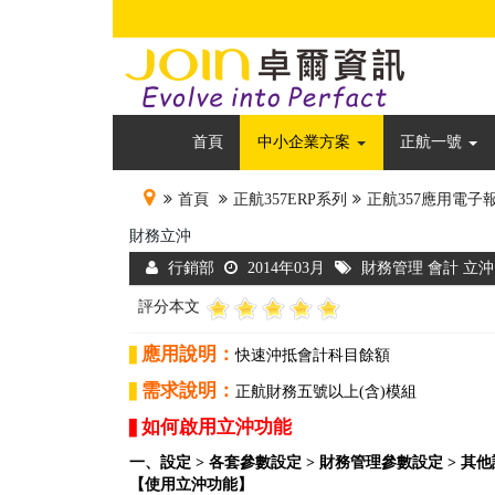
首頁
中小企業方案
正航一號
首頁
正航357ERP系列
正航357應用電子
財務立沖
行銷部
2014年03月
財務管理 會計 立沖
評分本文
應用說明：
▋
快速沖抵會計科目餘額
需求說明：
▋
正航財務五號以上(含)模組
如何啟用立沖功能
▋
一、設定 > 各套參數設定 > 財務管理參數設定 > 其
【使用立沖功能】