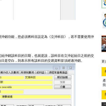
用沖銷功能，您必須將科目設定為《立沖科目》，若不需要使用沖
起始沖銷該科目的日期，也就是說，該科目在立沖起始日之前的交
始日是空白，則表示所有該科目的交易資料皆須經過沖銷。
更
更
產
批