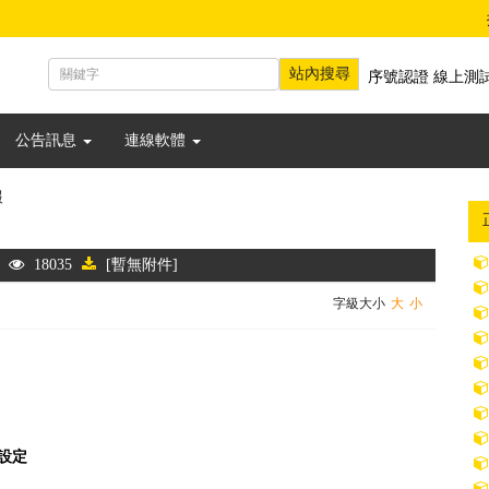
序號認證
線上測
公告訊息
連線軟體
報
18035
[暫無附件]
字級大小
大
小
他設定