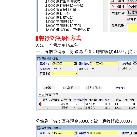
報行立沖操作方式
▋
方法一：傳票單張立沖
一、有兩筆傳票，分錄為「借：應收帳款50000；貸：銷
分錄為「借：庫存現金50000；貸：應收帳款50000」