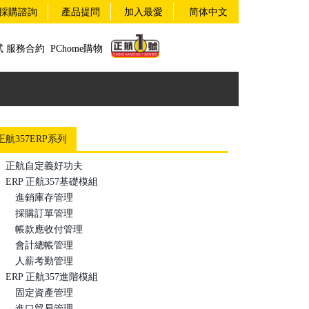
採購諮詢
產品提問
加入最愛
简体中文
試
服務合約
PChome購物
正航357ERP系列
正航自定義好功夫
ERP 正航357基礎模組
進銷庫存管理
採購訂單管理
帳款應收付管理
會計總帳管理
人薪考勤管理
ERP 正航357進階模組
固定資產管理
進口貿易管理