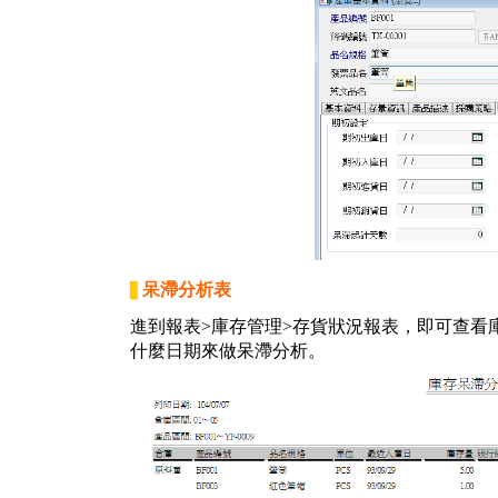
呆滯分析表
▋
進到報表>庫存管理>存貨狀況報表，即可查看
什麼日期來做呆滯分析。