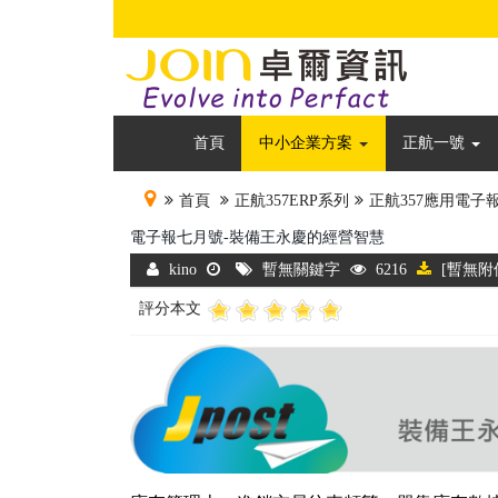
首頁
中小企業方案
正航一號
首頁
正航357ERP系列
正航357應用電子
電子報七月號-裝備王永慶的經營智慧
kino
暫無關鍵字
6216
[暫無附
評分本文