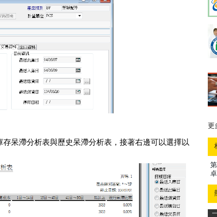
更
更
庫存呆滯分析表與歷史呆滯分析表，接著右邊可以選擇以
第
卓