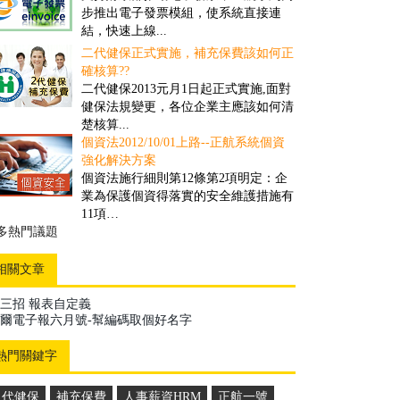
對一些客戶多、需求頻率高、送貨時間
步推出電子發票模組，使系統直接連
要求高的公司而言，撿貨的速度和精確
結，快速上線...
度往往具有決定性的重要性...
二代健保正式實施，補充保費該如何正
盤點管理之解決方案
確核算??
舊有的正航盤點流程雖然可提高效率，
二代健保2013元月1日起正式實施,面對
但卻忽略經營面的問題，盤點人員在其
健保法規變更，各位企業主應該如何清
中可以偷工，因此易造成成本上的損
楚核算...
失...
個資法2012/10/01上路--正航系統個資
商品計算面積之管理解決方案
強化解決方案
因應企業於商品管理需要以面積計算，
個資法施行細則第12條第2項明定：企
來對其客戶報價並依此作為庫存的管
業為保護個資得落實的安全維護措施有
理，所制定的一套管理方案...
11項…
多熱門議題
多推薦案例
相關文章
三招 報表自定義
爾電子報六月號-幫編碼取個好名字
熱門關鍵字
二代健保
補充保費
人事薪資HRM
正航一號