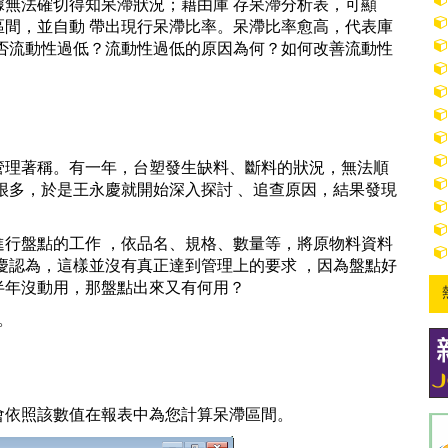
無法確切得知呆滯狀況；藉由庫 存呆滯分析表，可顯
間，並自動 帶出現行呆滯比率。呆滯比率愈高，代表庫
否流動性過低？流動性過低的原因為何？如何改善流動性
管理著稱。有一年，台塑發生缺料、斷料的狀況，無法順
很多，於是王永慶就開始深入探討 、追查原因，結果發現
行盤點的工作 ，依品名、規格、數量等，將原物料資料
慶認為，這樣並沒有真正達到管理上的要求 ，因為盤點好
半年沒動用，那盤點出來又有何用？
。
會依照該數值在報表中為您計算呆滯區間。