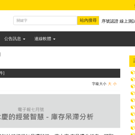
序號認證
線上測
公告訊息
連線軟體
報
件]
字級大小
大
小