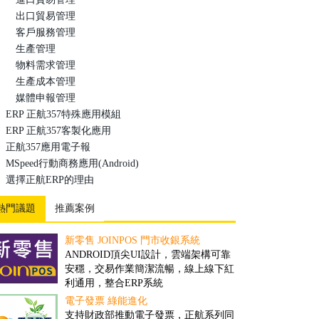
出口貿易管理
客戶服務管理
生產管理
物料需求管理
生產成本管理
媒體申報管理
ERP 正航357特殊應用模組
ERP 正航357客製化應用
正航357應用電子報
MSpeed行動商務應用(Android)
選擇正航ERP的理由
熱門議題
推薦案例
新零售 JOINPOS 門市收銀系統
倉儲物流業客製案例
ANDROID頂尖UI設計，雲端架構可靠
隨著全球經濟一體化的趨勢，現代物流
安穩，交易作業簡潔流暢，線上線下紅
將成為未來經濟發展的重要產業。然
利通用，整合ERP系統
而，ERP技術的引入，可推動物流業的
發展、加速物流業的改革與創新...
電子發票 綠能進化
撿貨管理之解決方案
支持財政部推動電子發票，正航系列同