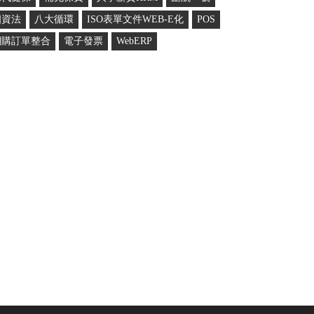
個資法
八大循環
ISO表單文件WEB-E化
POS
網購訂單整合
電子發票
WebERP