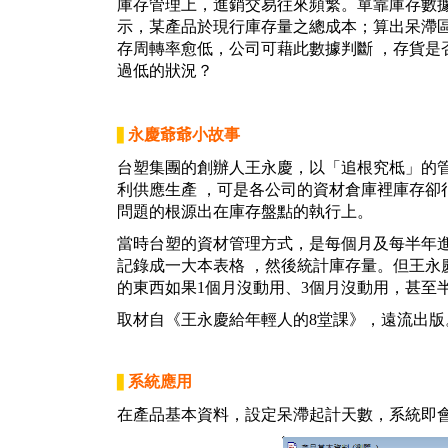
庫存管理上，進銷交易往來頻繁。單靠庫存數據
示，某產品於現行庫存量之總成本；算出呆滯區
存周轉率愈低，公司可藉此數據判斷 ，存貨是
過低的狀況？
永慶爺爺小故事
▋
台塑集團的創辦人王永慶，以「追根究柢」的
利供應生產 ，可是各公司的資材倉庫裡庫存卻
問題的根源出在庫存盤點的執行上。
當時台塑的資材管理方式，是每個月及每半年進
記錄成一大本表格 ，然後統計庫存量。但王永
的東西如果1個月沒動用、3個月沒動用，甚至
取材自《王永慶給年輕人的8堂課》，遠流出版
系統應用
▋
在產品基本資料，設定呆滯起計天數，系統即