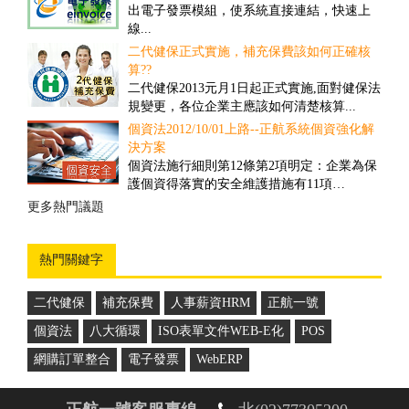
對一些客戶多、需求頻率高、送貨時間要求
出電子發票模組，使系統直接連結，快速上
高的公司而言，撿貨的速度和精確度往往具
線...
有決定性的重要性...
二代健保正式實施，補充保費該如何正確核
盤點管理之解決方案
算??
舊有的正航盤點流程雖然可提高效率，但卻
二代健保2013元月1日起正式實施,面對健保法
忽略經營面的問題，盤點人員在其中可以偷
規變更，各位企業主應該如何清楚核算...
工，因此易造成成本上的損失...
個資法2012/10/01上路--正航系統個資強化解
商品計算面積之管理解決方案
決方案
因應企業於商品管理需要以面積計算，來對
個資法施行細則第12條第2項明定：企業為保
其客戶報價並依此作為庫存的管理，所制定
護個資得落實的安全維護措施有11項…
的一套管理方案...
更多熱門議題
更多推薦案例
熱門關鍵字
二代健保
補充保費
人事薪資HRM
正航一號
個資法
八大循環
ISO表單文件WEB-E化
POS
網購訂單整合
電子發票
WebERP