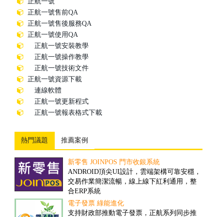
正航一號
正航一號售前QA
正航一號售後服務QA
正航一號使用QA
正航一號安裝教學
正航一號操作教學
正航一號技術文件
正航一號資源下載
連線軟體
正航一號更新程式
正航一號報表格式下載
熱門議題
推薦案例
新零售 JOINPOS 門市收銀系統
倉儲物流業客製案例
ANDROID頂尖UI設計，雲端架構可靠安穩，
隨著全球經濟一體化的趨勢，現代物流將成
交易作業簡潔流暢，線上線下紅利通用，整
為未來經濟發展的重要產業。然而，ERP技術
合ERP系統
的引入，可推動物流業的發展、加速物流業
的改革與創新...
電子發票 綠能進化
撿貨管理之解決方案
支持財政部推動電子發票，正航系列同步推