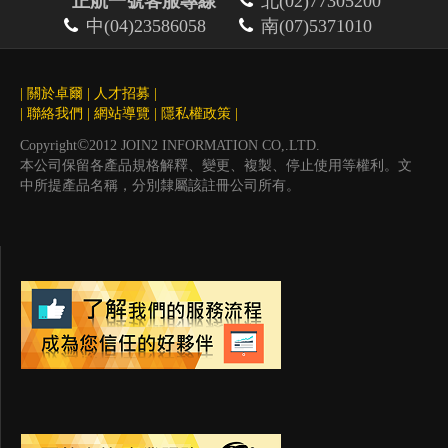
正航一號客服專線
北(02)77305200
中(04)23586058
南(07)5371010
|
關於卓爾
|
人才招募
|
|
聯絡我們
|
網站導覽
|
隱私權政策
|
©
Copyright
2012 JOIN2 INFORMATION CO,.LTD.
本公司保留各產品規格解釋、變更、複製、停止使用等權利。文
中所提產品名稱，分別隸屬該註冊公司所有。