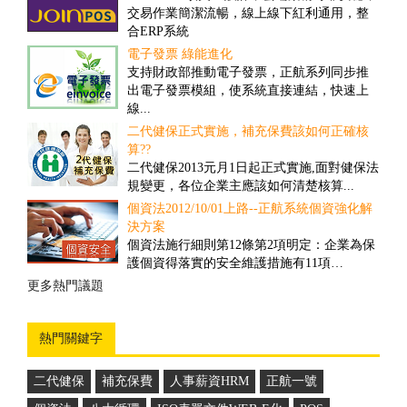
交易作業簡潔流暢，線上線下紅利通用，整
為未來經濟發展的重要產業。然而，ERP技術
合ERP系統
的引入，可推動物流業的發展、加速物流業
的改革與創新...
電子發票 綠能進化
撿貨管理之解決方案
支持財政部推動電子發票，正航系列同步推
對一些客戶多、需求頻率高、送貨時間要求
出電子發票模組，使系統直接連結，快速上
高的公司而言，撿貨的速度和精確度往往具
線...
有決定性的重要性...
二代健保正式實施，補充保費該如何正確核
盤點管理之解決方案
算??
舊有的正航盤點流程雖然可提高效率，但卻
二代健保2013元月1日起正式實施,面對健保法
忽略經營面的問題，盤點人員在其中可以偷
規變更，各位企業主應該如何清楚核算...
工，因此易造成成本上的損失...
個資法2012/10/01上路--正航系統個資強化解
商品計算面積之管理解決方案
決方案
因應企業於商品管理需要以面積計算，來對
個資法施行細則第12條第2項明定：企業為保
其客戶報價並依此作為庫存的管理，所制定
護個資得落實的安全維護措施有11項…
的一套管理方案...
更多熱門議題
更多推薦案例
熱門關鍵字
二代健保
補充保費
人事薪資HRM
正航一號