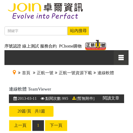
序號認證
線上測試
服務合約
PChome購物
首頁
正航一號
正航一號資源下載
連線軟體
連線軟體 TeamViewer
閱讀文章
2013-03-11
點閱次數:995
[暫無附件]
20篇/頁 共1篇
上一頁
1
下一頁