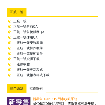
正航一號
正航一號
正航一號售前QA
正航一號售後服務QA
正航一號使用QA
正航一號安裝教學
正航一號操作教學
正航一號技術文件
正航一號資源下載
連線軟體
正航一號更新程式
正航一號報表格式下載
熱門議題
推薦案例
新零售 JOINPOS 門市收銀系統
倉儲物流業客製案例
ANDROID頂尖UI設計，雲端架構可靠安穩，
隨著全球經濟一體化的趨勢，現代物流將成