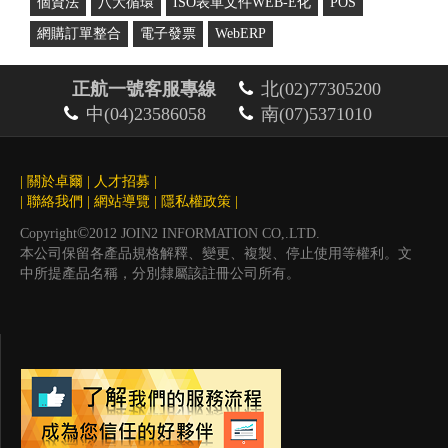
個資法
八大循環
ISO表單文件WEB-E化
POS
網購訂單整合
電子發票
WebERP
正航一號客服專線
北(02)77305200
中(04)23586058
南(07)5371010
|
關於卓爾
|
人才招募
|
|
聯絡我們
|
網站導覽
|
隱私權政策
|
©
Copyright
2012 JOIN2 INFORMATION CO,.LTD.
本公司保留各產品規格解釋、變更、複製、停止使用等權利。文
中所提產品名稱，分別隸屬該註冊公司所有。