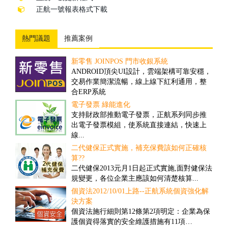
正航一號報表格式下載
熱門議題
推薦案例
新零售 JOINPOS 門市收銀系統
倉儲物流業客製案例
ANDROID頂尖UI設計，雲端架構可靠安穩，
隨著全球經濟一體化的趨勢，現代物流將成
交易作業簡潔流暢，線上線下紅利通用，整
為未來經濟發展的重要產業。然而，ERP技術
合ERP系統
的引入，可推動物流業的發展、加速物流業
的改革與創新...
電子發票 綠能進化
撿貨管理之解決方案
支持財政部推動電子發票，正航系列同步推
對一些客戶多、需求頻率高、送貨時間要求
出電子發票模組，使系統直接連結，快速上
高的公司而言，撿貨的速度和精確度往往具
線...
有決定性的重要性...
二代健保正式實施，補充保費該如何正確核
盤點管理之解決方案
算??
舊有的正航盤點流程雖然可提高效率，但卻
二代健保2013元月1日起正式實施,面對健保法
忽略經營面的問題，盤點人員在其中可以偷
規變更，各位企業主應該如何清楚核算...
工，因此易造成成本上的損失...
個資法2012/10/01上路--正航系統個資強化解
商品計算面積之管理解決方案
決方案
因應企業於商品管理需要以面積計算，來對
個資法施行細則第12條第2項明定：企業為保
其客戶報價並依此作為庫存的管理，所制定
護個資得落實的安全維護措施有11項…