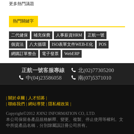
的一套管理方案...
更多熱門議題
更多推薦案例
熱門關鍵字
二代健保
補充保費
人事薪資HRM
正航一號
個資法
八大循環
ISO表單文件WEB-E化
POS
網購訂單整合
電子發票
WebERP
正航一號客服專線
北(02)77305200
中(04)23586058
南(07)5371010
|
關於卓爾
|
人才招募
|
|
聯絡我們
|
網站導覽
|
隱私權政策
|
©
Copyright
2012 JOIN2 INFORMATION CO,.LTD.
本公司保留各產品規格解釋、變更、複製、停止使用等權利。文
中所提產品名稱，分別隸屬該註冊公司所有。